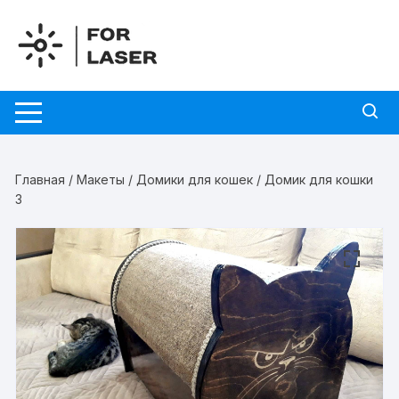
Перейти
к
содержимому
Главная
/
Макеты
/
Домики для кошек
/ Домик для кошки
3