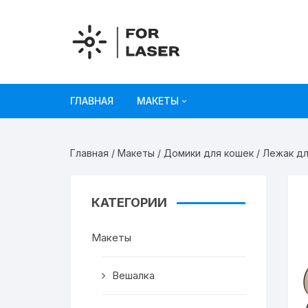
Перейти
к
содержимому
ГЛАВНАЯ
МАКЕТЫ
Рисунки
Главная
/
Макеты
/
Домики для кошек
/ Лежак дл
Украшения и декор
Игрушки
КАТЕГОРИИ
Органайзеры
Макеты
Коробки из картона
Вешалка
Мебель