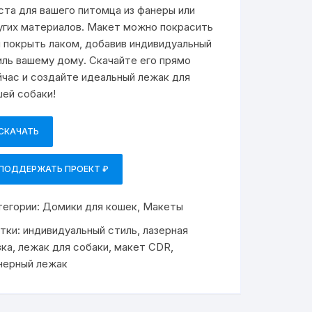
ста для вашего питомца из фанеры или
угих материалов. Макет можно покрасить
и покрыть лаком, добавив индивидуальный
иль вашему дому. Скачайте его прямо
йчас и создайте идеальный лежак для
шей собаки!
СКАЧАТЬ
ПОДДЕРЖАТЬ ПРОЕКТ ₽
тегории:
Домики для кошек
,
Макеты
тки:
индивидуальный стиль
,
лазерная
зка
,
лежак для собаки
,
макет CDR
,
нерный лежак