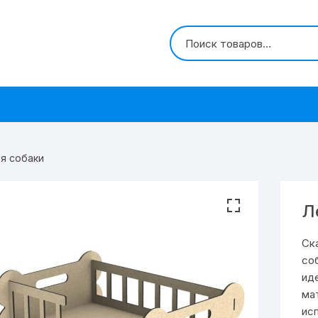
я собаки
Л
Ск
со
ид
ма
ис