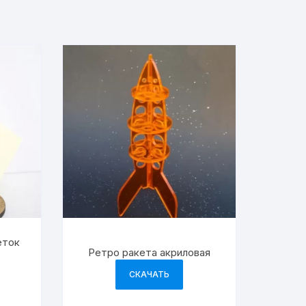
еток
Ретро ракета акриловая
СКАЧАТЬ