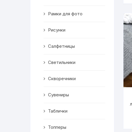
Скворечники
Рамки для фото
Кормушки
Линейки
Рисунки
Медальницы
Салфетницы
Здания
Светильники
Таблички
Скворечники
Выкройки
Сувениры
Вешалка
Таблички
Рисунки
Топперы
Чай