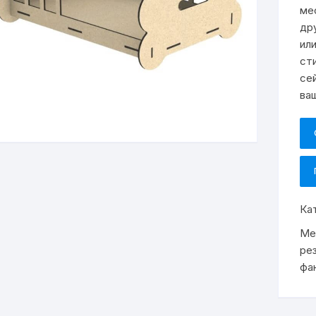
ме
др
ил
ст
се
ва
Ка
Ме
ре
фа