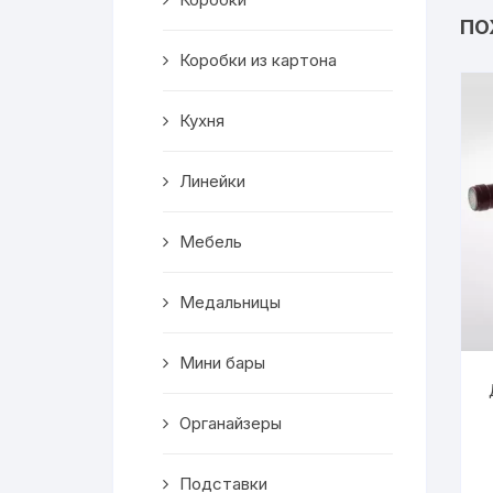
Салфетницы
ПО
Коробки из картона
Декор
Кухня
Ключницы
Транспорт
Линейки
Топперы
Мебель
Чайные домики
Медальницы
Сувениры
Мини бары
Домики для кошек
Органайзеры
Кухня
Подставки