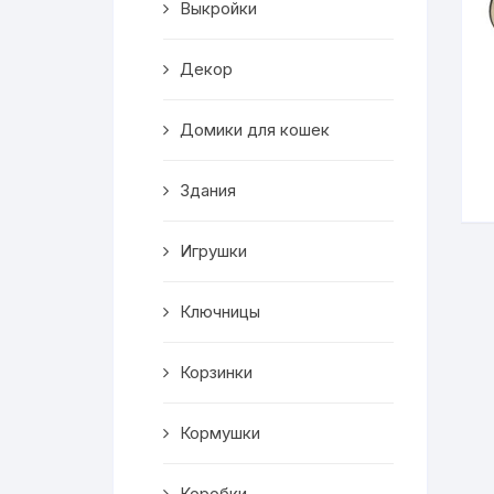
Выкройки
Корзинки
Декор
Часы
Домики для кошек
Рамки для фото
Здания
Светильники
Игрушки
Подставки
Мини бары
Ключницы
Шкатулки
Корзинки
Коробки
Кормушки
Фигуры
Коробки