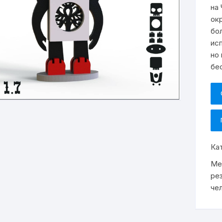
на
ок
бо
ис
но
бе
Ка
Ме
ре
че