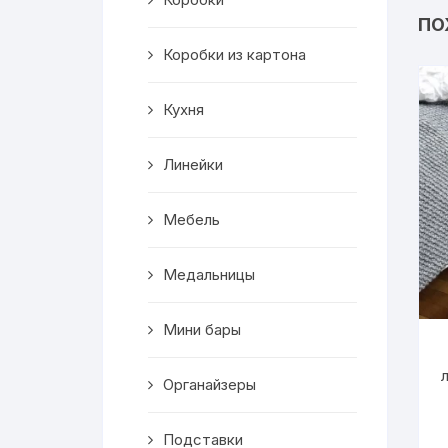
Салфетницы
ПО
Коробки из картона
Декор
Кухня
Ключницы
Транспорт
Линейки
Топперы
Мебель
Чайные домики
Медальницы
Сувениры
Мини бары
Домики для кошек
Органайзеры
Кухня
Подставки