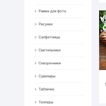
Скворечники
Рамки для фото
Кормушки
Линейки
Рисунки
Медальницы
Салфетницы
Здания
Светильники
Таблички
Скворечники
Выкройки
Сувениры
Вешалка
Таблички
Рисунки
Топперы
Чай