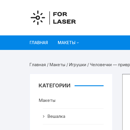
Перейти
к
содержимому
ГЛАВНАЯ
МАКЕТЫ
Рисунки
Главная
/
Макеты
/
Игрушки
/ Человечки — прив
Украшения и декор
Игрушки
КАТЕГОРИИ
Органайзеры
Макеты
Коробки из картона
Вешалка
Мебель