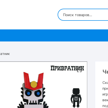
ратник
Ч
Ск
пр
иг
ве
по