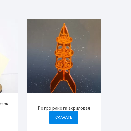
еток
Ретро ракета акриловая
СКАЧАТЬ