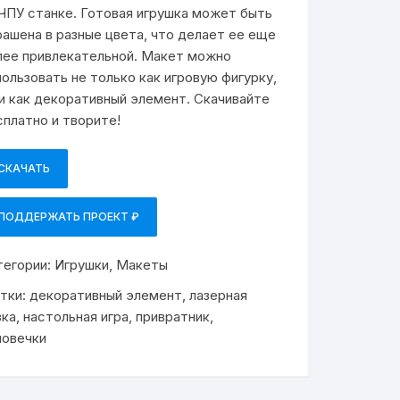
 ЧПУ станке. Готовая игрушка может быть
рашена в разные цвета, что делает ее еще
лее привлекательной. Макет можно
пользовать не только как игровую фигурку,
 и как декоративный элемент. Скачивайте
сплатно и творите!
СКАЧАТЬ
ПОДДЕРЖАТЬ ПРОЕКТ ₽
тегории:
Игрушки
,
Макеты
тки:
декоративный элемент
,
лазерная
зка
,
настольная игра
,
привратник
,
ловечки