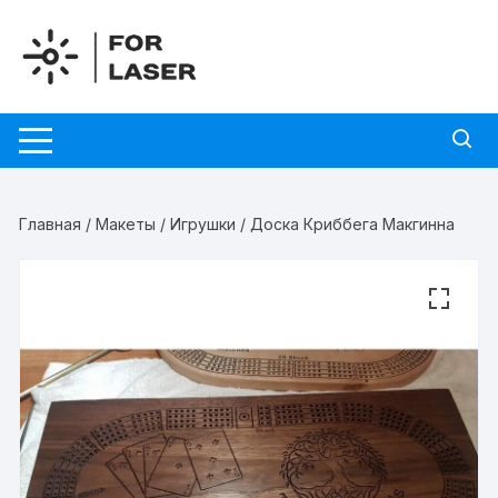
Перейти
к
содержимому
Главная
/
Макеты
/
Игрушки
/ Доска Криббега Макгинна