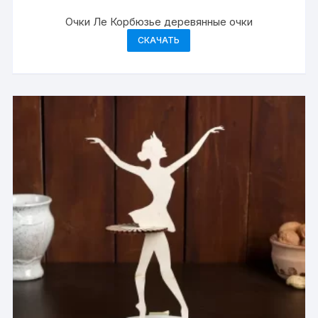
Очки Ле Корбюзье деревянные очки
СКАЧАТЬ