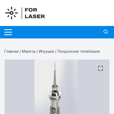
Перейти
к
содержимому
Главная
/
Макеты
/
Игрушки
/ Лондонская телебашня