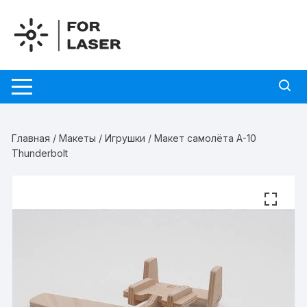
Перейти
к
содержимому
Главная
/
Макеты
/
Игрушки
/ Макет самолёта A-10
Thunderbolt