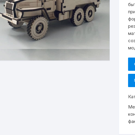
бы
пр
фо
ре
ма
со
мо
Ка
Ме
ко
фа