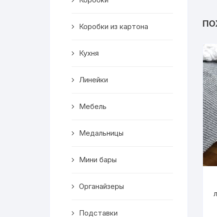
Салфетницы
ПО
Коробки из картона
Декор
Кухня
Ключницы
Транспорт
Линейки
Топперы
Мебель
Чайные домики
Медальницы
Сувениры
Мини бары
Домики для кошек
Органайзеры
Кухня
Подставки