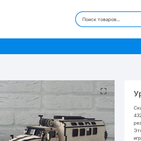
У
Ск
43
ре
Эт
иг