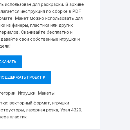
ть использован для раскраски. В архиве
илагается инструкция по сборке в PDF
рмате. Макет можно использовать для
зки из фанеры, пластика или других
териалов. Скачивайте бесплатно и
здавайте свои собственные игрушки и
дели!
СКАЧАТЬ
ПОДДЕРЖАТЬ ПРОЕКТ ₽
тегории:
Игрушки
,
Макеты
тки:
векторный формат
,
игрушки
нструкторы
,
лазерная резка
,
Урал 4320
,
нера пластик