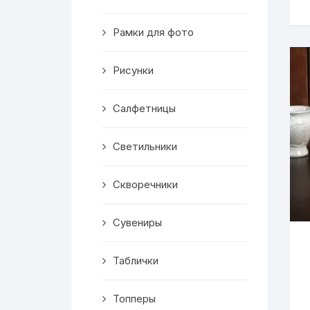
Скворечники
Рамки для фото
Кормушки
Линейки
Рисунки
Медальницы
Салфетницы
Здания
Светильники
Таблички
Скворечники
Выкройки
Сувениры
Вешалка
Таблички
Рисунки
Топперы
Чай