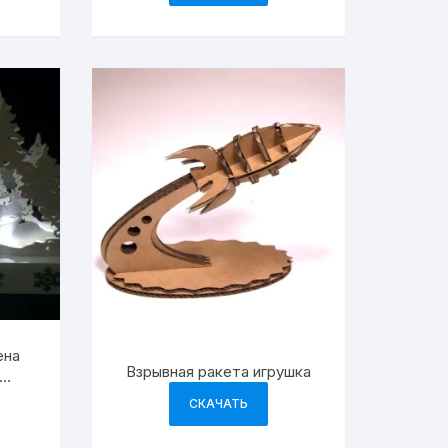
ена
Взрывная ракета игрушка
ния
СКАЧАТЬ