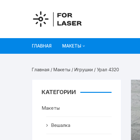
Перейти
к
содержимому
ГЛАВНАЯ
МАКЕТЫ
Рисунки
Главная
/
Макеты
/
Игрушки
/ Урал 4320
Украшения и декор
Игрушки
КАТЕГОРИИ
Органайзеры
Макеты
Коробки из картона
Вешалка
Мебель