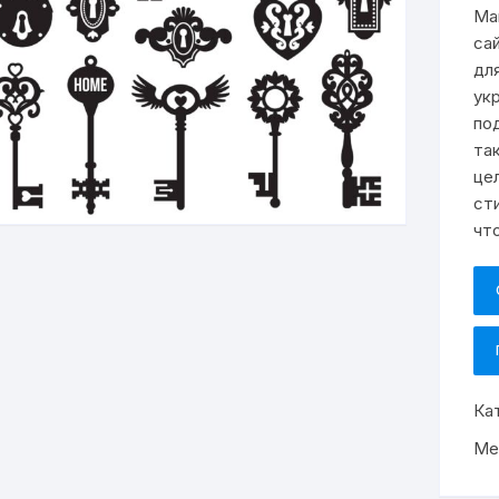
Ма
са
дл
ук
по
та
це
ст
чт
Ка
Ме