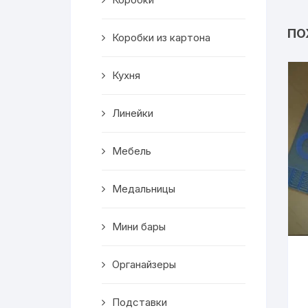
Салфетницы
ПО
Коробки из картона
Декор
Кухня
Ключницы
Транспорт
Линейки
Топперы
Мебель
Чайные домики
Медальницы
Сувениры
Мини бары
Домики для кошек
Органайзеры
Кухня
Подставки