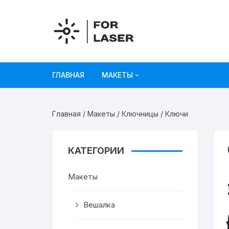
Перейти
к
содержимому
ГЛАВНАЯ
МАКЕТЫ
Рисунки
Главная
/
Макеты
/
Ключницы
/ Ключи
Украшения и декор
Игрушки
КАТЕГОРИИ
Органайзеры
Макеты
Коробки из картона
Вешалка
Мебель