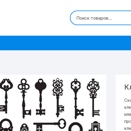
К
Ск
кл
ил
пр
кл