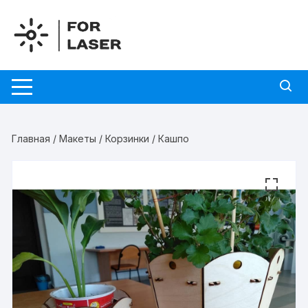
Перейти
к
содержимому
Главная
/
Макеты
/
Корзинки
/ Кашпо