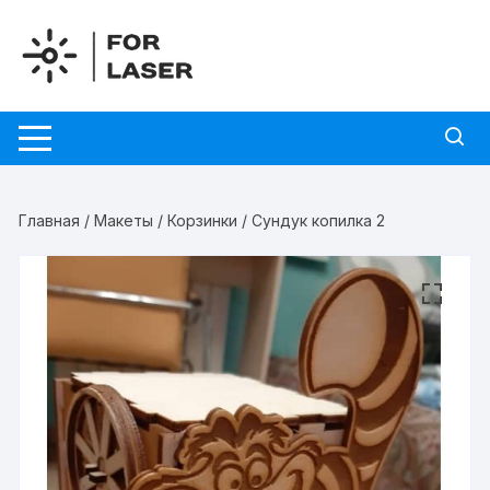
Перейти
к
содержимому
Главная
/
Макеты
/
Корзинки
/ Сундук копилка 2