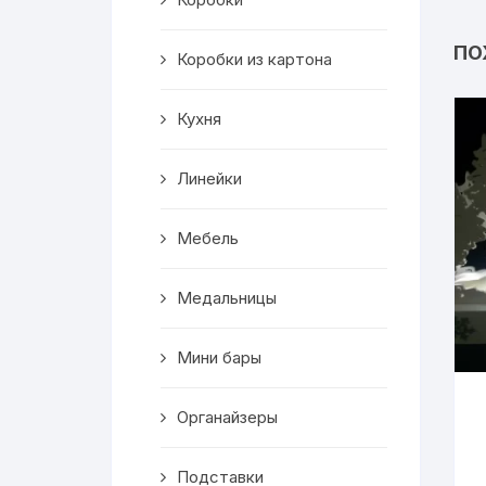
Салфетницы
ПО
Коробки из картона
Декор
Кухня
Ключницы
Транспорт
Линейки
Топперы
Мебель
Чайные домики
Медальницы
Сувениры
Мини бары
Домики для кошек
Органайзеры
Кухня
Подставки