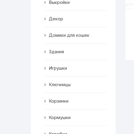
Выкройки
Корзинки
Декор
Часы
Домики для кошек
Рамки для фото
Здания
Светильники
Игрушки
Подставки
Мини бары
Ключницы
Шкатулки
Корзинки
Коробки
Кормушки
Фигуры
Коробки