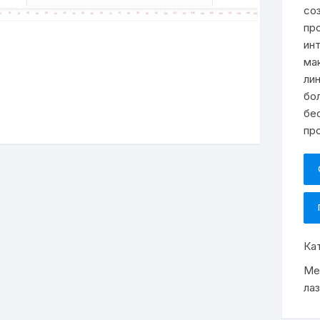
со
пр
ин
ма
ли
бо
бе
пр
Ка
Ме
ла