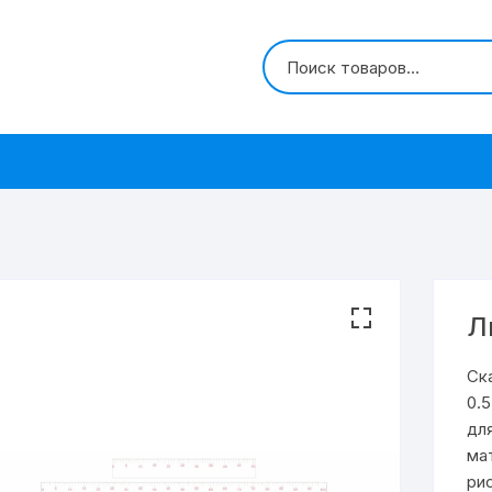
Ли
Ск
0.5
дл
ма
ри