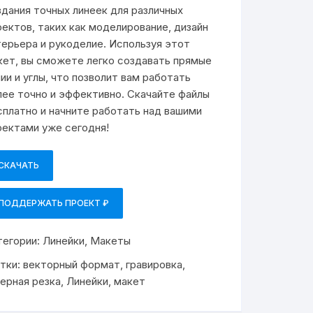
здания точных линеек для различных
оектов, таких как моделирование, дизайн
терьера и рукоделие. Используя этот
кет, вы сможете легко создавать прямые
нии и углы, что позволит вам работать
лее точно и эффективно. Скачайте файлы
сплатно и начните работать над вашими
оектами уже сегодня!
СКАЧАТЬ
ПОДДЕРЖАТЬ ПРОЕКТ ₽
тегории:
Линейки
,
Макеты
тки:
векторный формат
,
гравировка
,
зерная резка
,
Линейки
,
макет