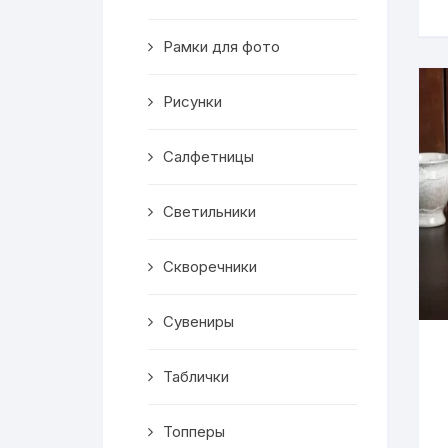
Скворечники
Рамки для фото
Кормушки
Линейки
Рисунки
Медальницы
Салфетницы
Здания
Светильники
Таблички
Скворечники
Выкройки
Сувениры
Вешалка
Таблички
Рисунки
Топперы
Чай