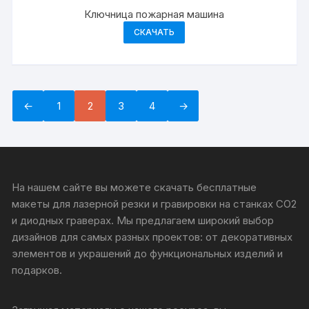
Ключница пожарная машина
СКАЧАТЬ
←
1
2
3
4
→
На нашем сайте вы можете скачать бесплатные
макеты для лазерной резки и гравировки на станках CO2
и диодных граверах. Мы предлагаем широкий выбор
дизайнов для самых разных проектов: от декоративных
элементов и украшений до функциональных изделий и
подарков.