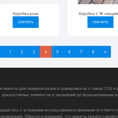
Коробка роза
Коробка с 18 секци
СКАЧАТЬ
СКАЧАТЬ
←
1
2
3
4
5
6
7
8
→
 макеты для лазерной резки и гравировки на станках CO2 и
т декоративных элементов и украшений до функциональных и
лашаетесь с условиями использования и принимаете ответс
борудования. Обратите внимание, что макеты предоставляют