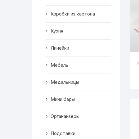
Салфетницы
Коробки из картона
Декор
Кухня
Ключницы
Линейки
Транспорт
Мебель
Топперы
Чайные домики
Медальницы
Сувениры
Мини бары
Домики для кошек
Органайзеры
Кухня
Подставки