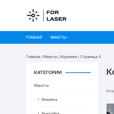
Перейти
к
содержимому
ГЛАВНАЯ
МАКЕТЫ
Рисунки
Главная
/
Макеты
/
Корзинки
/ Страница 4
Украшения и декор
К
КАТЕГОРИИ
Игрушки
Макеты
Органайзеры
Ото
Коробки из картона
Вешалка
Мебель
Выкройки