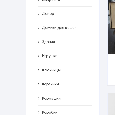
Корзинки
Декор
Часы
Домики для кошек
Рамки для фото
Здания
Светильники
Игрушки
Подставки
Ключницы
Мини бары
Шкатулки
Корзинки
Коробки
Кормушки
Фигуры
Коробки