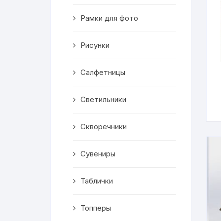
Скворечники
Рамки для фото
Кормушки
Рисунки
Линейки
Салфетницы
Медальницы
Здания
Светильники
Таблички
Скворечники
Выкройки
Сувениры
Вешалка
Таблички
Рисунки
Топперы
Чай