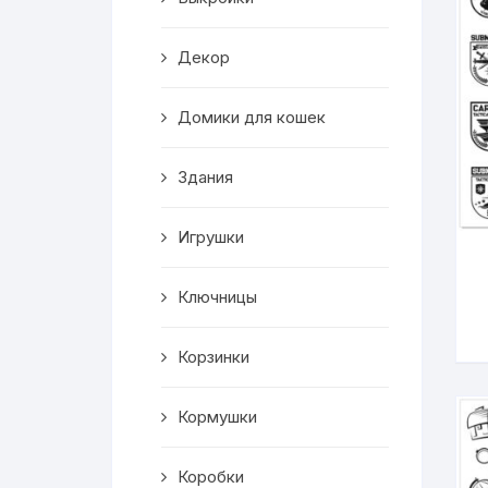
Корзинки
Декор
Часы
Домики для кошек
Рамки для фото
Здания
Светильники
Игрушки
Подставки
Ключницы
Мини бары
Шкатулки
Корзинки
Коробки
Кормушки
Фигуры
Коробки