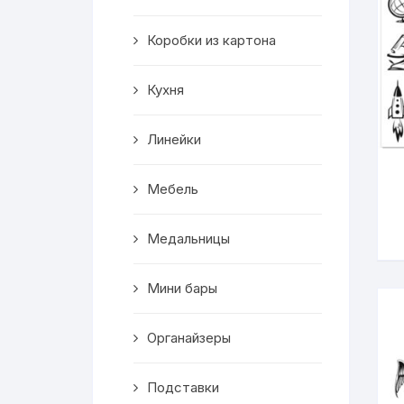
Салфетницы
Коробки из картона
Декор
Кухня
Ключницы
Линейки
Транспорт
Мебель
Топперы
Чайные домики
Медальницы
Сувениры
Мини бары
Домики для кошек
Органайзеры
Кухня
Подставки