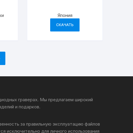
ки
Япония
СКАЧАТЬ
→
 диодных граверах. Мы предлагаем широкий
зделий и подарков.
твенность за правильную эксплуатацию файлов
ся исключительно для личного использования