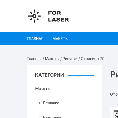
Перейти
к
содержимому
ГЛАВНАЯ
МАКЕТЫ
Рисунки
Главная
/
Макеты
/
Рисунки
/ Страница 79
Украшения и декор
Р
КАТЕГОРИИ
Игрушки
Макеты
Органайзеры
Ото
Коробки из картона
Вешалка
Мебель
Выкройки