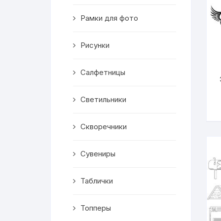
Скворечники
Рамки для фото
Кормушки
Рисунки
Линейки
Салфетницы
Медальницы
Здания
Светильники
Таблички
Скворечники
Выкройки
Сувениры
Вешалка
Таблички
Рисунки
Топперы
Чай