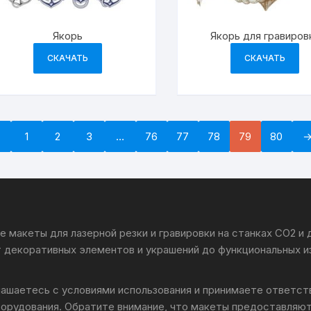
Якорь
Якорь для гравиров
СКАЧАТЬ
СКАЧАТЬ
←
1
2
3
…
76
77
78
79
80
 макеты для лазерной резки и гравировки на станках CO2 и
т декоративных элементов и украшений до функциональных и
лашаетесь с условиями использования и принимаете ответс
борудования. Обратите внимание, что макеты предоставляют