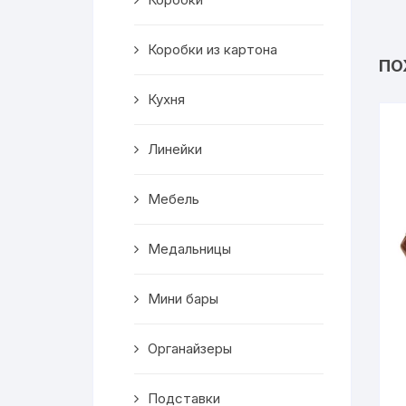
Салфетницы
Коробки из картона
Декор
ПО
Кухня
Ключницы
Транспорт
Линейки
Топперы
Мебель
Чайные домики
Медальницы
Сувениры
Мини бары
Домики для кошек
Органайзеры
Кухня
Подставки