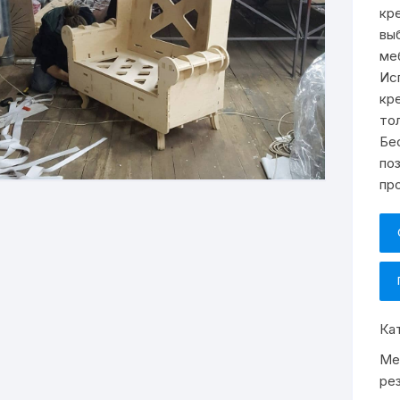
кр
вы
ме
Ис
кр
то
Бе
по
пр
Ка
Ме
ре