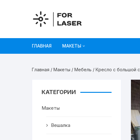
Перейти
к
содержимому
ГЛАВНАЯ
МАКЕТЫ
Рисунки
Главная
/
Макеты
/
Мебель
/ Кресло с большой 
Украшения и декор
Игрушки
КАТЕГОРИИ
Органайзеры
Макеты
Коробки из картона
Вешалка
Мебель