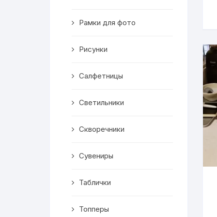
Скворечники
Рамки для фото
Кормушки
Линейки
Рисунки
Медальницы
Салфетницы
Здания
Светильники
Таблички
Скворечники
Выкройки
Сувениры
Вешалка
Таблички
Рисунки
Топперы
Чай