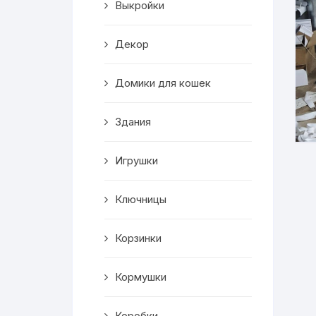
Выкройки
Корзинки
Декор
Часы
Домики для кошек
Рамки для фото
Здания
Светильники
Игрушки
Подставки
Мини бары
Ключницы
Шкатулки
Корзинки
Коробки
Кормушки
Фигуры
Коробки