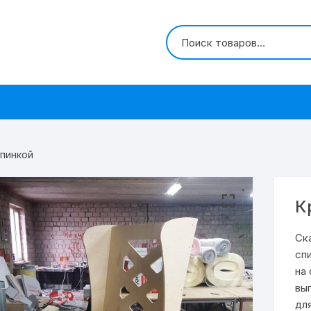
спинкой
К
Ск
сп
на
вы
дл