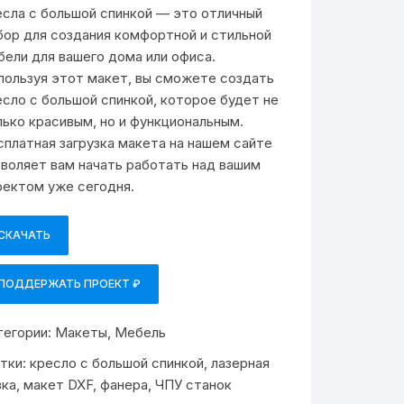
есла с большой спинкой — это отличный
бор для создания комфортной и стильной
бели для вашего дома или офиса.
пользуя этот макет, вы сможете создать
есло с большой спинкой, которое будет не
лько красивым, но и функциональным.
сплатная загрузка макета на нашем сайте
зволяет вам начать работать над вашим
оектом уже сегодня.
СКАЧАТЬ
ПОДДЕРЖАТЬ ПРОЕКТ ₽
тегории:
Макеты
,
Мебель
тки:
кресло с большой спинкой
,
лазерная
зка
,
макет DXF
,
фанера
,
ЧПУ станок