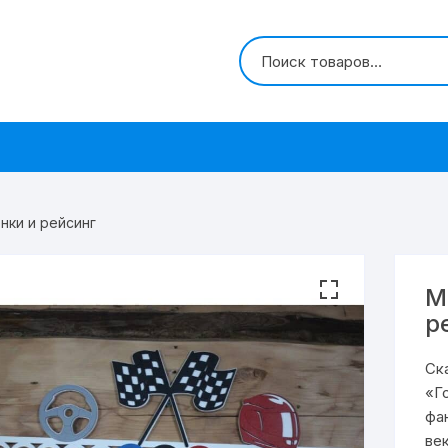
нки и рейсинг
М
р
Ск
«Г
фа
ве