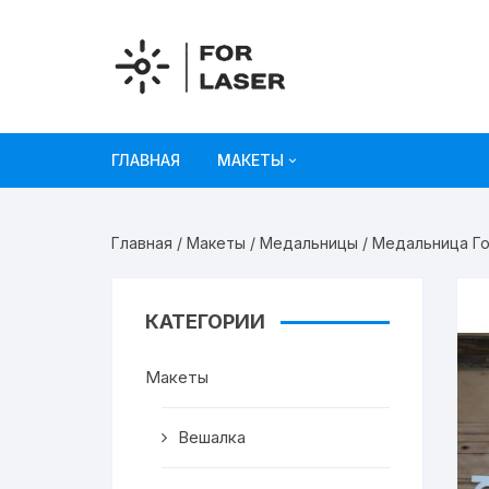
Перейти
к
содержимому
ГЛАВНАЯ
МАКЕТЫ
Рисунки
Главная
/
Макеты
/
Медальницы
/ Медальница Го
Украшения и декор
Игрушки
КАТЕГОРИИ
Органайзеры
Макеты
Коробки из картона
Вешалка
Мебель