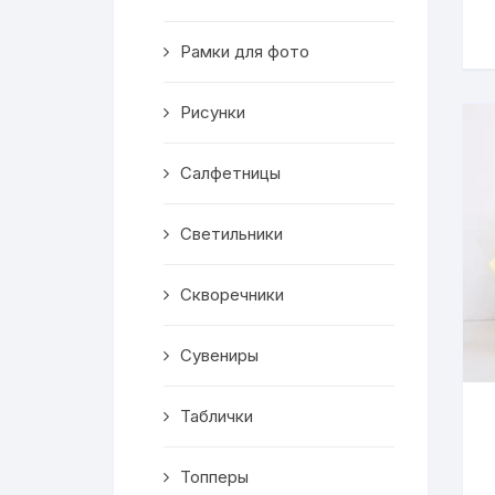
Скворечники
Рамки для фото
Кормушки
Линейки
Рисунки
Медальницы
Салфетницы
Здания
Светильники
Таблички
Скворечники
Выкройки
Сувениры
Вешалка
Таблички
Рисунки
Топперы
Чай