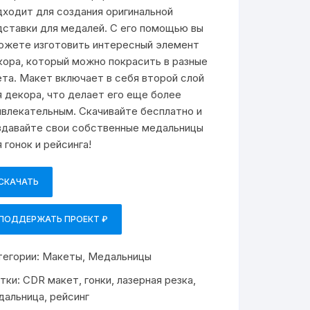
дходит для создания оригинальной
дставки для медалей. С его помощью вы
ожете изготовить интересный элемент
кора, который можно покрасить в разные
ета. Макет включает в себя второй слой
я декора, что делает его еще более
ивлекательным. Скачивайте бесплатно и
здавайте свои собственные медальницы
 гонок и рейсинга!
СКАЧАТЬ
ПОДДЕРЖАТЬ ПРОЕКТ ₽
тегории:
Макеты
,
Медальницы
тки:
CDR макет
,
гонки
,
лазерная резка
,
дальница
,
рейсинг