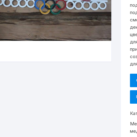
по
по
см
де
цв
дл
пр
со
для
Ка
Ме
ме