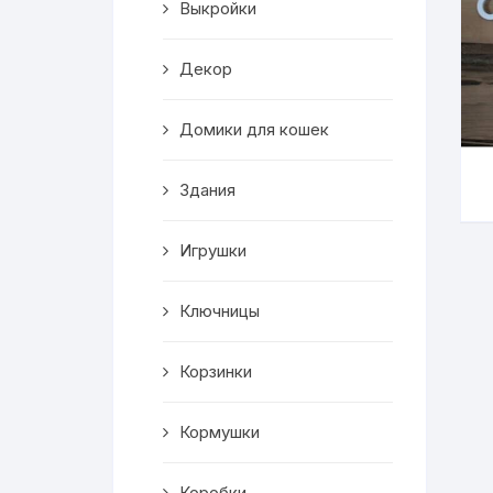
Выкройки
Корзинки
Декор
Часы
Домики для кошек
Рамки для фото
Здания
Светильники
Игрушки
Подставки
Мини бары
Ключницы
Шкатулки
Корзинки
Коробки
Кормушки
Фигуры
Коробки