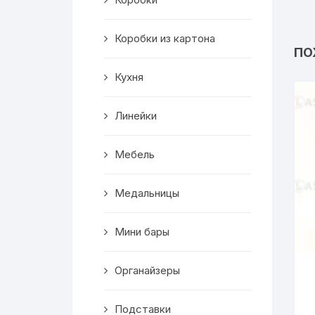
Салфетницы
Коробки из картона
Декор
ПО
Кухня
Ключницы
Транспорт
Линейки
Топперы
Мебель
Чайные домики
Медальницы
Сувениры
Мини бары
Домики для кошек
Органайзеры
Кухня
Подставки