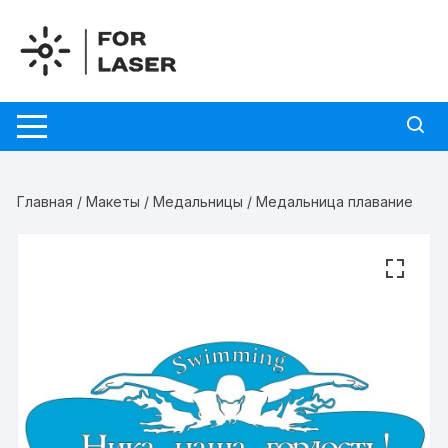
Перейти
к
содержимому
Главная
/
Макеты
/
Медальницы
/ Медальница плавание