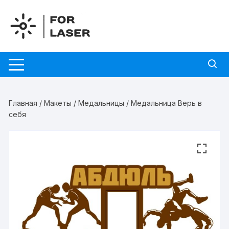
Перейти
к
содержимому
Главная
/
Макеты
/
Медальницы
/ Медальница Верь в
себя