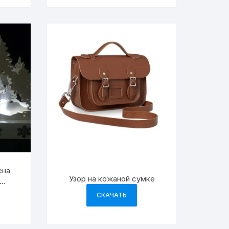
ена
Узор на кожаной сумке
ния
СКАЧАТЬ