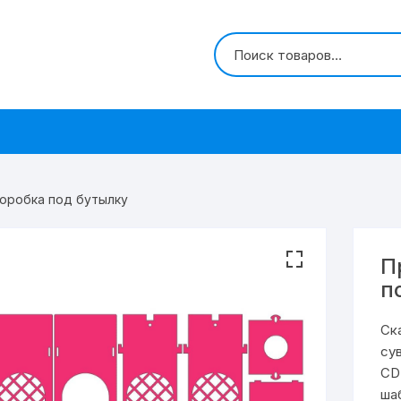
коробка под бутылку
П
п
Ск
су
CD
ша