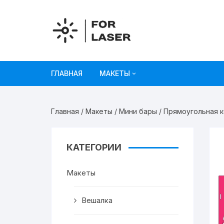
Перейти
к
содержимому
ГЛАВНАЯ
МАКЕТЫ
Рисунки
Главная
/
Макеты
/
Мини бары
/ Прямоугольная 
Украшения и декор
Игрушки
КАТЕГОРИИ
Органайзеры
Макеты
Коробки из картона
Вешалка
Мебель