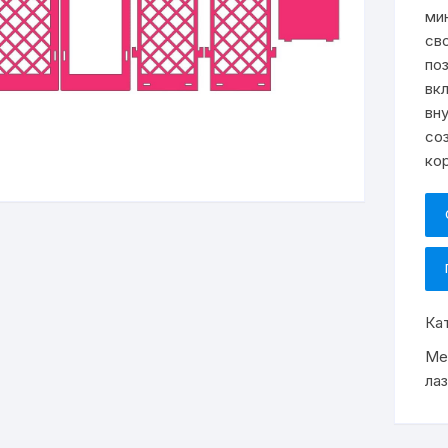
ми
св
по
вк
вн
со
ко
Ка
Ме
ла