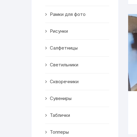
Скворечники
Рамки для фото
Кормушки
Линейки
Рисунки
Медальницы
Салфетницы
Здания
Светильники
Таблички
Скворечники
Выкройки
Сувениры
Вешалка
Таблички
Рисунки
Топперы
Чай