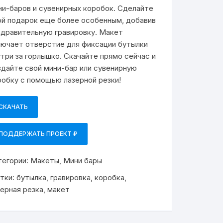
ни-баров и сувенирных коробок. Сделайте
ой подарок еще более особенным, добавив
здравительную гравировку. Макет
лючает отверстие для фиксации бутылки
утри за горлышко. Скачайте прямо сейчас и
здайте свой мини-бар или сувенирную
робку с помощью лазерной резки!
СКАЧАТЬ
ПОДДЕРЖАТЬ ПРОЕКТ ₽
тегории:
Макеты
,
Мини бары
тки:
бутылка
,
гравировка
,
коробка
,
зерная резка
,
макет