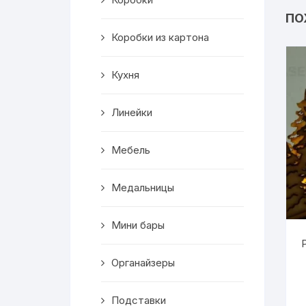
Салфетницы
ПО
Коробки из картона
Декор
Кухня
Ключницы
Транспорт
Линейки
Топперы
Мебель
Чайные домики
Медальницы
Сувениры
Мини бары
Домики для кошек
Органайзеры
Кухня
Подставки