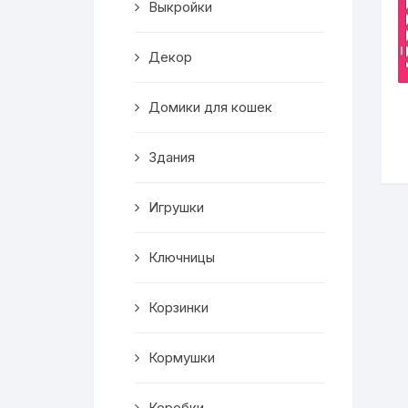
Выкройки
Корзинки
Декор
Часы
Домики для кошек
Рамки для фото
Здания
Светильники
Игрушки
Подставки
Мини бары
Ключницы
Шкатулки
Корзинки
Коробки
Кормушки
Фигуры
Коробки