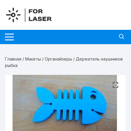
Перейти
к
содержимому
Главная
/
Макеты
/
Органайзеры
/ Держатель наушников
рыбка