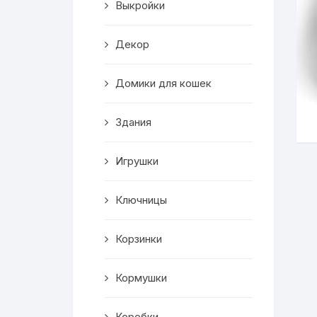
Выкройки
Корзинки
Декор
Часы
Домики для кошек
Рамки для фото
Здания
Светильники
Игрушки
Подставки
Мини бары
Ключницы
Шкатулки
Корзинки
Коробки
Кормушки
Фигуры
Коробки