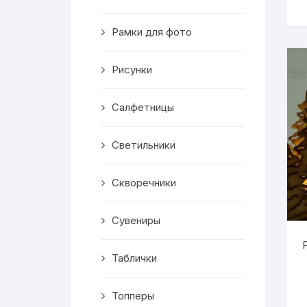
Скворечники
Рамки для фото
Кормушки
Линейки
Рисунки
Медальницы
Салфетницы
Здания
Светильники
Таблички
Скворечники
Выкройки
Сувениры
Вешалка
Таблички
Рисунки
Топперы
Чай