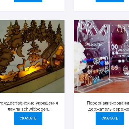
Рождественские украшения
Персонализированн
лампа schwibbogen
держатель сереж
рождественский декор
подставка для
СКАЧАТЬ
СКАЧАТЬ
демонстрации ювели
изделий