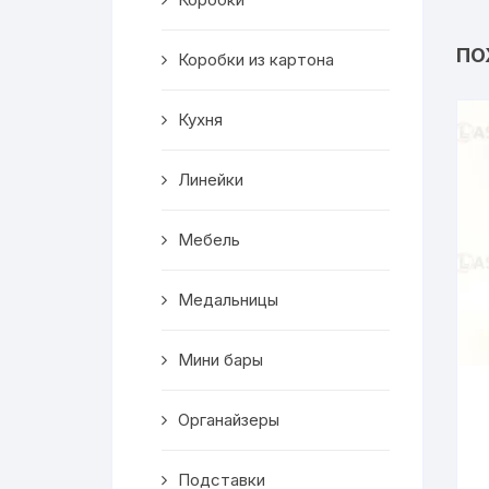
Салфетницы
ПО
Коробки из картона
Декор
Кухня
Ключницы
Транспорт
Линейки
Топперы
Мебель
Чайные домики
Медальницы
Сувениры
Мини бары
Домики для кошек
Органайзеры
Кухня
Подставки