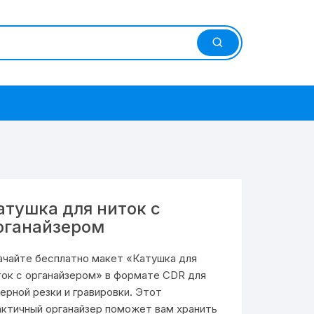
атушка для ниток с
рганайзером
ачайте бесплатно макет «Катушка для
ток с органайзером» в формате CDR для
зерной резки и гравировки. Этот
актичный органайзер поможет вам хранить