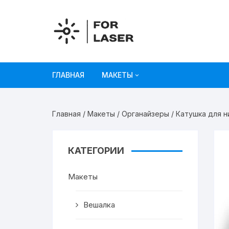
Перейти
к
содержимому
ГЛАВНАЯ
МАКЕТЫ
Рисунки
Главная
/
Макеты
/
Органайзеры
/ Катушка для н
Украшения и декор
Игрушки
КАТЕГОРИИ
Органайзеры
Макеты
Коробки из картона
Вешалка
Мебель