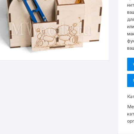
ни
ва
дл
ил
ма
фу
ва
Ка
Ме
ка
ор