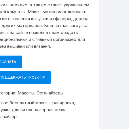
тки в порядке, а также станет украшением
шей комнаты. Макет можно использовать
я изготовления катушки из фанеры, дерева
и других материалов. Бесплатная загрузка
кета на сайте позволяет вам создать
нкциональный и стильный органайзер для
шей вышивки или вязания.
СКАЧАТЬ
ПОДДЕРЖАТЬ ПРОЕКТ ₽
тегории:
Макеты
,
Органайзеры
тки:
бесплатный макет
,
гравировка
,
тушка для ниток
,
лазерная резка
,
ганайзер