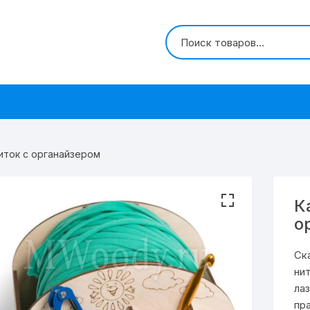
иток с органайзером
К
о
Ск
ни
ла
пр