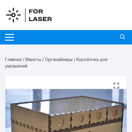
Перейти
к
содержимому
Главная
/
Макеты
/
Органайзеры
/ Коробочка для
украшений