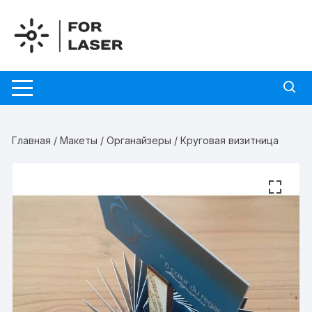
Перейти
к
содержимому
Главная
/
Макеты
/
Органайзеры
/ Круговая визитница