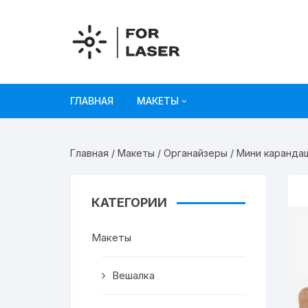
Перейти
к
содержимому
ГЛАВНАЯ
МАКЕТЫ
Рисунки
Главная
/
Макеты
/
Органайзеры
/ Мини каранда
Украшения и декор
Игрушки
КАТЕГОРИИ
Органайзеры
Макеты
Коробки из картона
Вешалка
Мебель