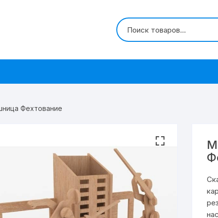
шница Фехтование
М
Ф
Ск
ка
ре
на