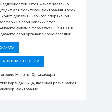
инадлежностей. Этот макет идеально
дходит для любителей фехтования и всех,
о хочет добавить немного спортивной
мосферы на свой рабочий стол.
ачивайте файлы в форматах CDR и DXF и
здавайте свой органайзер уже сегодня!
СКАЧАТЬ
ПОДДЕРЖАТЬ ПРОЕКТ ₽
тегории:
Макеты
,
Органайзеры
тки:
карандашница
,
лазерная резка
,
макет
,
ганайзер
,
фехтование