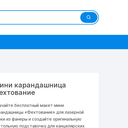
ини карандашница
ехтование
ачайте бесплатный макет мини
рандашницы «Фехтование» для лазерной
зки из фанеры и создайте оригинальную
стольную подставочку для канцелярских