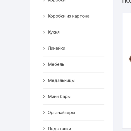
ПО
Салфетницы
Коробки из картона
Декор
Кухня
Ключницы
Транспорт
Линейки
Топперы
Мебель
Чайные домики
Медальницы
Сувениры
Мини бары
Домики для кошек
Органайзеры
Кухня
Подставки