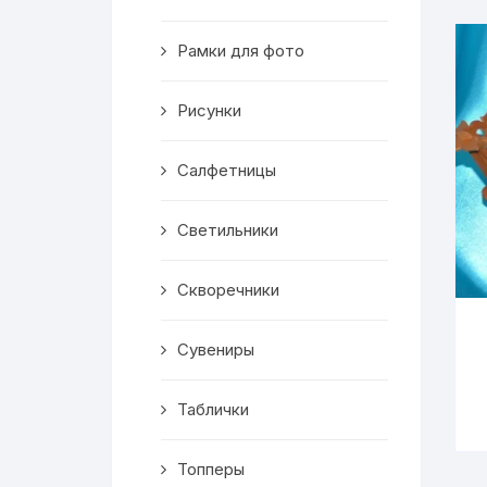
Скворечники
Рамки для фото
Кормушки
Линейки
Рисунки
Медальницы
Салфетницы
Здания
Светильники
Таблички
Скворечники
Выкройки
Сувениры
Вешалка
Таблички
Рисунки
Топперы
Чай