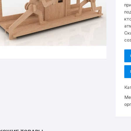
пр
по
кт
ат
Ск
со
Ка
Ме
ор