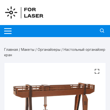
Перейти
к
содержимому
Главная
/
Макеты
/
Органайзеры
/ Настольный органайзер
кран