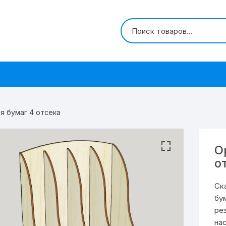
я бумаг 4 отсека
О
о
Ск
бу
ре
на