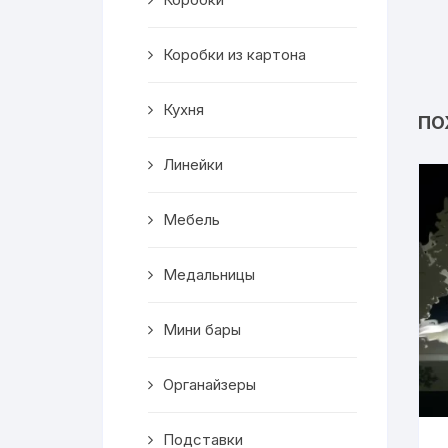
Салфетницы
Коробки из картона
Декор
Кухня
Ключницы
ПО
Транспорт
Линейки
Топперы
Мебель
Чайные домики
Медальницы
Сувениры
Мини бары
Домики для кошек
Органайзеры
Кухня
Подставки