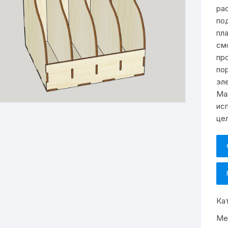
ра
по
пл
см
пр
по
эл
Ма
ис
це
Ка
Ме