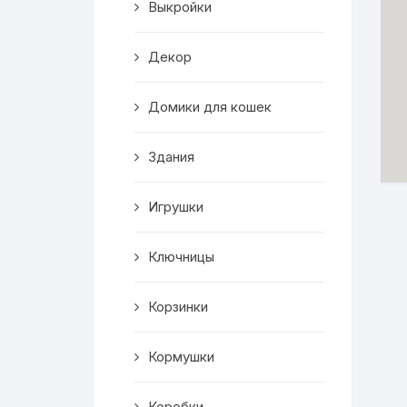
Выкройки
Корзинки
Декор
Часы
Домики для кошек
Рамки для фото
Здания
Светильники
Игрушки
Подставки
Мини бары
Ключницы
Шкатулки
Корзинки
Коробки
Кормушки
Фигуры
Коробки