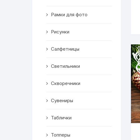
Скворечники
Рамки для фото
Кормушки
Линейки
Рисунки
Медальницы
Салфетницы
Здания
Светильники
Таблички
Скворечники
Выкройки
Сувениры
Вешалка
Таблички
Рисунки
Топперы
Чай