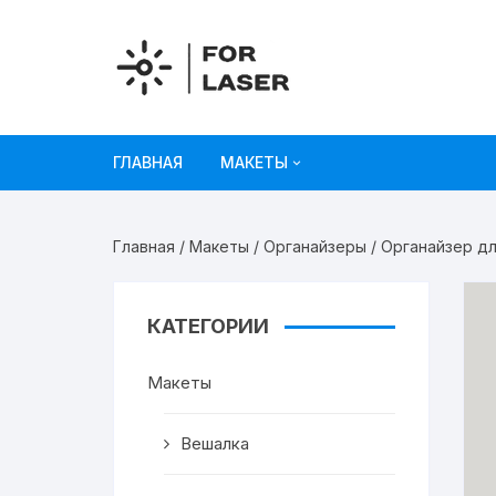
Перейти
к
содержимому
ГЛАВНАЯ
МАКЕТЫ
Рисунки
Главная
/
Макеты
/
Органайзеры
/ Органайзер дл
Украшения и декор
Игрушки
КАТЕГОРИИ
Органайзеры
Макеты
Коробки из картона
Вешалка
Мебель