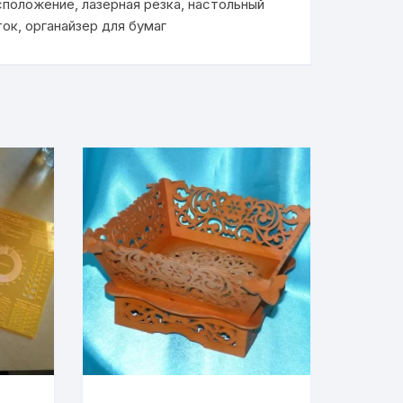
сположение
,
лазерная резка
,
настольный
ток
,
органайзер для бумаг