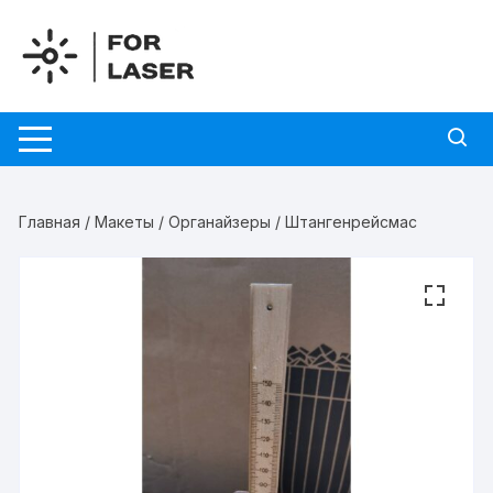
Перейти
к
содержимому
Главная
/
Макеты
/
Органайзеры
/ Штангенрейсмас