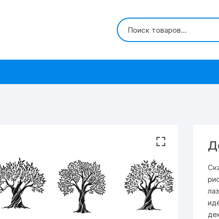
Д
Ск
ри
ла
ид
де