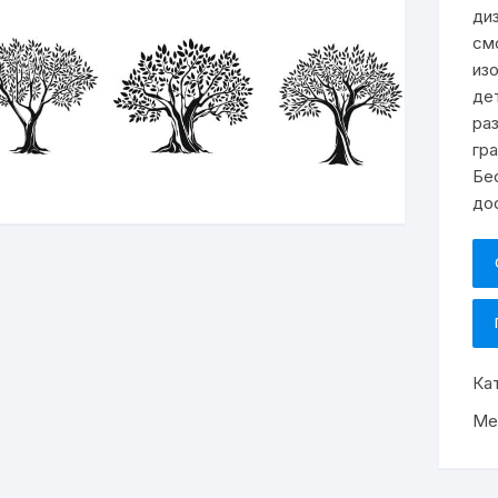
ди
см
из
де
ра
гра
Бе
до
Ка
Ме