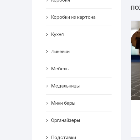
Салфетницы
ПО
Коробки из картона
Декор
Кухня
Ключницы
Транспорт
Линейки
Топперы
Мебель
Чайные домики
Медальницы
Сувениры
Мини бары
Домики для кошек
Органайзеры
Кухня
Подставки