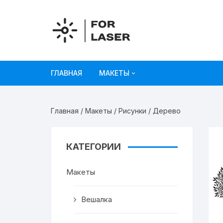
Перейти
к
содержимому
ГЛАВНАЯ
МАКЕТЫ
Рисунки
Главная
/
Макеты
/
Рисунки
/ Дерево
Украшения и декор
Игрушки
КАТЕГОРИИ
Органайзеры
Макеты
Коробки из картона
Вешалка
Мебель