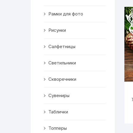
Скворечники
Рамки для фото
Кормушки
Линейки
Рисунки
Медальницы
Салфетницы
Здания
Светильники
Таблички
Скворечники
Выкройки
Сувениры
Вешалка
Таблички
Рисунки
Топперы
Чай