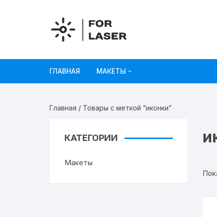
Перейти
к
содержимому
ГЛАВНАЯ
МАКЕТЫ
Рисунки
Главная
/ Товары с меткой “иконки”
Украшения и декор
и
КАТЕГОРИИ
Игрушки
Макеты
Органайзеры
Пок
Коробки из картона
Мебель