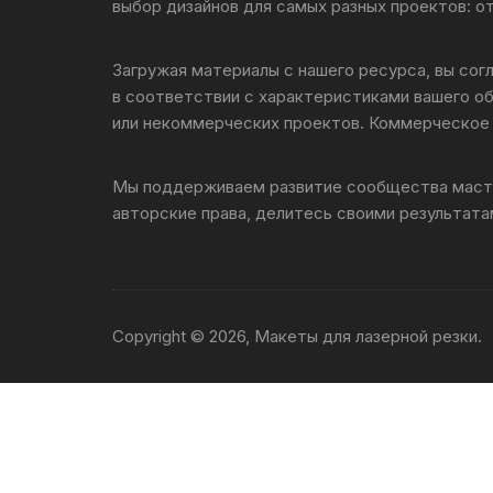
Скворечники
выбор дизайнов для самых разных проектов: о
Кормушки
Загружая материалы с нашего ресурса, вы сог
в соответствии с характеристиками вашего о
Линейки
или некоммерческих проектов. Коммерческое 
Медальницы
Мы поддерживаем развитие сообщества масте
авторские права, делитесь своими результатам
Здания
Таблички
Выкройки
Copyright © 2026, Макеты для лазерной резки.
Вешалка
Рисунки
Чай