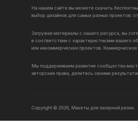
Салфетницы
На нашем сайте вы можете скачать бесплатные
выбор дизайнов для самых разных проектов: о
Декор
Загружая материалы с нашего ресурса, вы сог
Ключницы
в соответствии с характеристиками вашего о
или некоммерческих проектов. Коммерческое 
Транспорт
Топперы
Мы поддерживаем развитие сообщества масте
авторские права, делитесь своими результатам
Чайные домики
Сувениры
Copyright © 2026, Макеты для лазерной резки.
Домики для кошек
Кухня