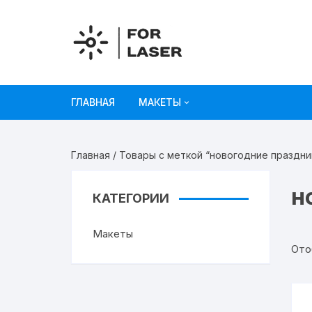
Перейти
к
содержимому
ГЛАВНАЯ
МАКЕТЫ
Рисунки
Главная
/ Товары с меткой “новогодние праздни
Украшения и декор
н
КАТЕГОРИИ
Игрушки
Макеты
Органайзеры
Ото
Коробки из картона
Мебель