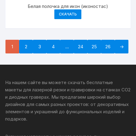
Белая полочка для икон (иконостас)
СКАЧАТЬ
1
2
3
4
…
24
25
26
→
На нашем сайте вы можете скачать бесплатные
макеты для лазерной резки и гравировки на станках CO2
и диодных граверах. Мы предлагаем широкий выбор
дизайнов для самых разных проектов: от декоративных
элементов и украшений до функциональных изделий и
подарков.