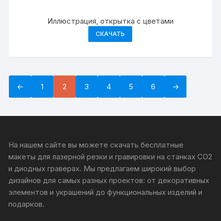
Иллюстрация, открытка с цветами
СКАЧАТЬ
←
1
2
3
4
5
6
→
На нашем сайте вы можете скачать бесплатные
макеты для лазерной резки и гравировки на станках CO2
и диодных граверах. Мы предлагаем широкий выбор
дизайнов для самых разных проектов: от декоративных
элементов и украшений до функциональных изделий и
подарков.