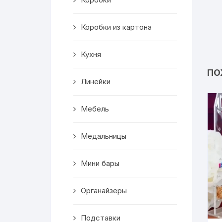
Салфетницы
Коробки из картона
Декор
Кухня
Ключницы
ПО
Транспорт
Линейки
Топперы
Мебель
Чайные домики
Медальницы
Сувениры
Мини бары
Домики для кошек
Органайзеры
Кухня
Подставки