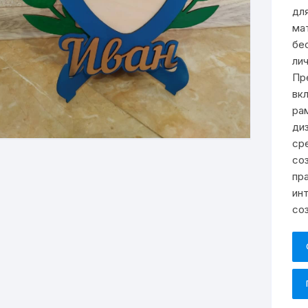
дл
ма
бе
ли
Пр
вк
ра
ди
ср
со
пр
ин
со