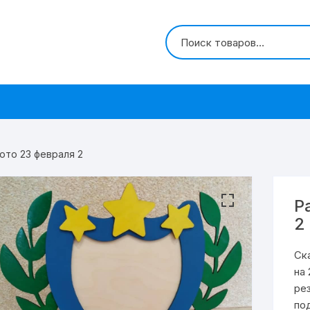
ото 23 февраля 2
Р
2
Ск
на
ре
по