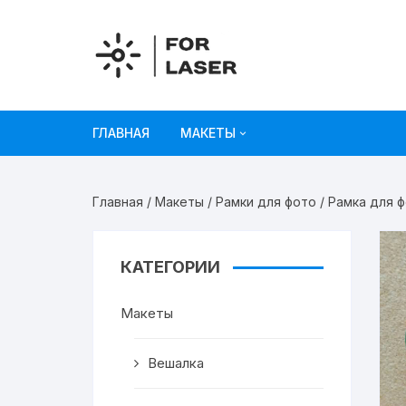
Перейти
к
содержимому
ГЛАВНАЯ
МАКЕТЫ
Рисунки
Главная
/
Макеты
/
Рамки для фото
/ Рамка для ф
Украшения и декор
Игрушки
КАТЕГОРИИ
Органайзеры
Макеты
Коробки из картона
Вешалка
Мебель