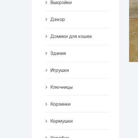
Выкройки
Корзинки
Декор
Часы
Домики для кошек
Рамки для фото
Здания
Светильники
Игрушки
Подставки
Мини бары
Ключницы
Шкатулки
Корзинки
Коробки
Кормушки
Фигуры
Коробки