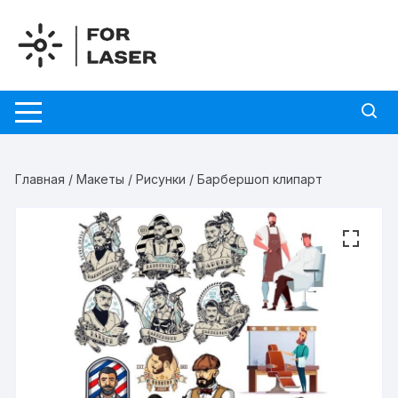
Перейти
к
содержимому
Главная
/
Макеты
/
Рисунки
/ Барбершоп клипарт