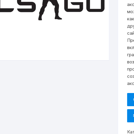
ак
мо
ка
др
са
Пр
вк
гр
во
пр
со
ак
Ка