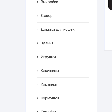
Выкройки
Корзинки
Декор
Часы
Домики для кошек
Рамки для фото
Здания
Светильники
Игрушки
Подставки
Мини бары
Ключницы
Шкатулки
Корзинки
Коробки
Кормушки
Фигуры
Коробки