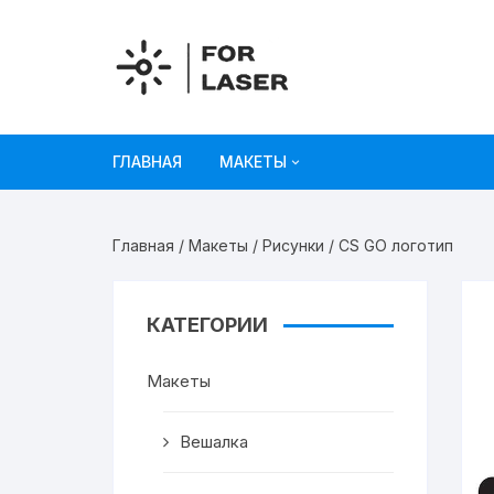
Перейти
к
содержимому
ГЛАВНАЯ
МАКЕТЫ
Рисунки
Главная
/
Макеты
/
Рисунки
/ CS GO логотип
Украшения и декор
Игрушки
КАТЕГОРИИ
Органайзеры
Макеты
Коробки из картона
Вешалка
Мебель