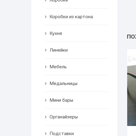
Салфетницы
Коробки из картона
Декор
Кухня
Ключницы
ПО
Транспорт
Линейки
Топперы
Мебель
Чайные домики
Медальницы
Сувениры
Мини бары
Домики для кошек
Органайзеры
Кухня
Подставки