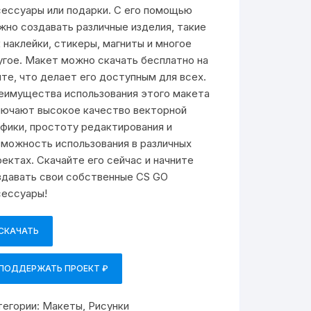
сессуары или подарки. С его помощью
жно создавать различные изделия, такие
к наклейки, стикеры, магниты и многое
угое. Макет можно скачать бесплатно на
йте, что делает его доступным для всех.
еимущества использования этого макета
лючают высокое качество векторной
афики, простоту редактирования и
зможность использования в различных
оектах. Скачайте его сейчас и начните
здавать свои собственные CS GO
сессуары!
СКАЧАТЬ
ПОДДЕРЖАТЬ ПРОЕКТ ₽
тегории:
Макеты
,
Рисунки