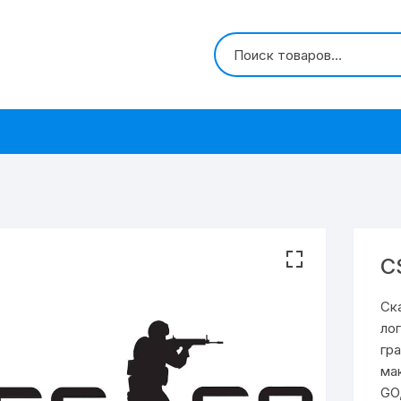
C
Ск
лог
гр
ма
GO