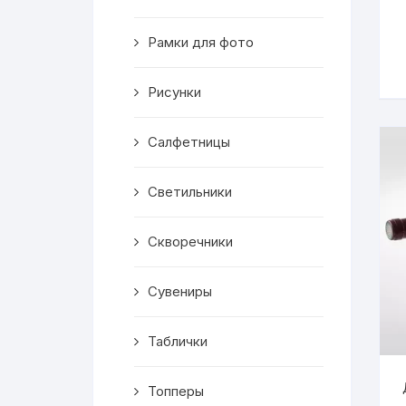
Скворечники
Рамки для фото
Кормушки
Линейки
Рисунки
Медальницы
Салфетницы
Здания
Светильники
Таблички
Скворечники
Выкройки
Сувениры
Вешалка
Таблички
Рисунки
Топперы
Чай