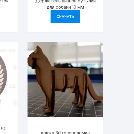
еток
Держатель винной бутылки
для собаки 10 мм
СКАЧАТЬ
 из
кошка 3d головоломка