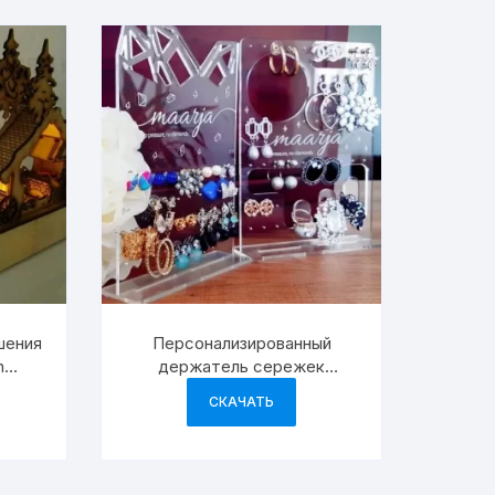
шения
Персонализированный
n
держатель сережек
кор
подставка для
СКАЧАТЬ
демонстрации ювелирных
изделий