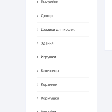
Выкройки
Корзинки
Декор
Часы
Домики для кошек
Рамки для фото
Здания
Светильники
Игрушки
Подставки
Мини бары
Ключницы
Шкатулки
Корзинки
Коробки
Кормушки
Фигуры
Коробки