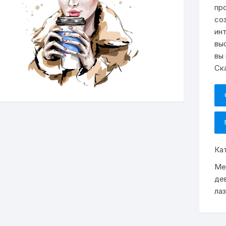
пр
со
ин
вы
вы
Ск
Ка
Ме
де
ла