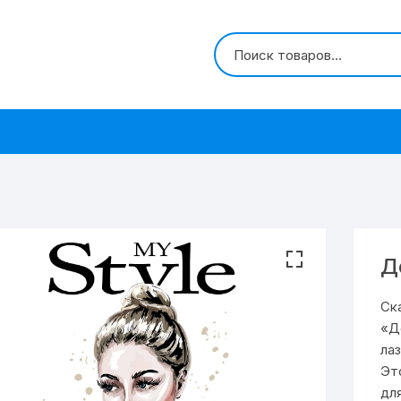
Д
Ск
«Д
ла
Эт
дл