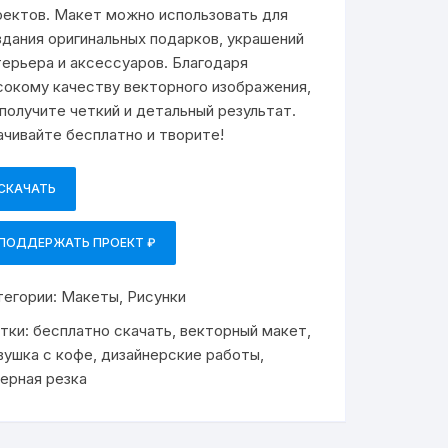
оектов. Макет можно использовать для
здания оригинальных подарков, украшений
терьера и аксессуаров. Благодаря
сокому качеству векторного изображения,
 получите четкий и детальный результат.
ачивайте бесплатно и творите!
СКАЧАТЬ
ПОДДЕРЖАТЬ ПРОЕКТ ₽
тегории:
Макеты
,
Рисунки
тки:
бесплатно скачать
,
векторный макет
,
вушка с кофе
,
дизайнерские работы
,
зерная резка