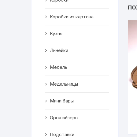
Салфетницы
ПО
Коробки из картона
Декор
Кухня
Ключницы
Транспорт
Линейки
Топперы
Мебель
Чайные домики
Медальницы
Сувениры
Мини бары
Домики для кошек
Органайзеры
Кухня
Подставки