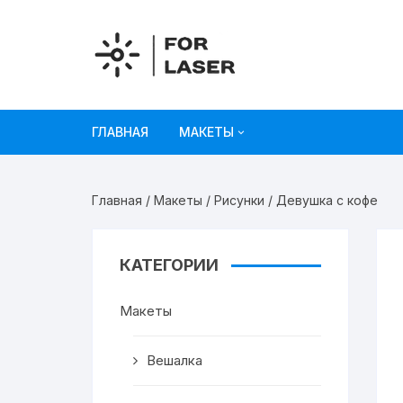
Перейти
к
содержимому
ГЛАВНАЯ
МАКЕТЫ
Рисунки
Главная
/
Макеты
/
Рисунки
/ Девушка с кофе
Украшения и декор
Игрушки
КАТЕГОРИИ
Органайзеры
Макеты
Коробки из картона
Вешалка
Мебель