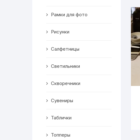
Скворечники
Рамки для фото
Кормушки
Линейки
Рисунки
Медальницы
Салфетницы
Здания
Светильники
Таблички
Скворечники
Выкройки
Сувениры
Вешалка
Таблички
Рисунки
Топперы
Чай