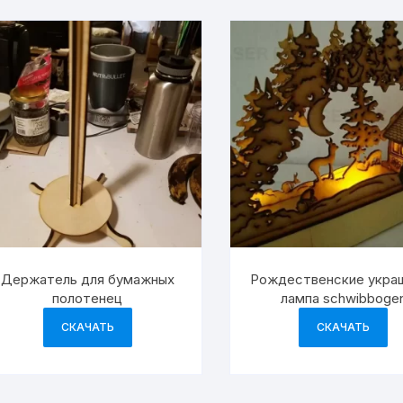
Держатель для бумажных
Рождественские укра
полотенец
лампа schwibboge
рождественский де
СКАЧАТЬ
СКАЧАТЬ