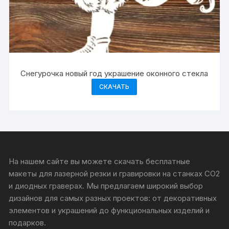
Снегурочка новый год украшение оконного стекла
СКАЧАТЬ
На нашем сайте вы можете скачать бесплатные
макеты для лазерной резки и гравировки на станках CO2
и диодных граверах. Мы предлагаем широкий выбор
дизайнов для самых разных проектов: от декоративных
элементов и украшений до функциональных изделий и
подарков.