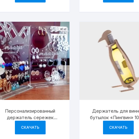
Персонализированный
Держатель для вин
держатель сережек
бутылок «Пингвин» 1
подставка для
СКАЧАТЬ
СКАЧАТЬ
демонстрации ювелирных
изделий