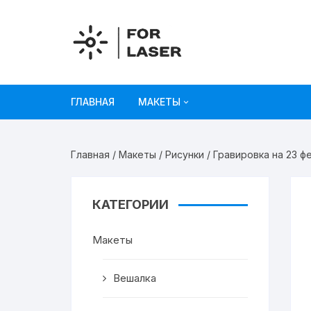
Перейти
к
содержимому
ГЛАВНАЯ
МАКЕТЫ
Рисунки
Главная
/
Макеты
/
Рисунки
/ Гравировка на 23 ф
Украшения и декор
Игрушки
КАТЕГОРИИ
Органайзеры
Макеты
Коробки из картона
Вешалка
Мебель