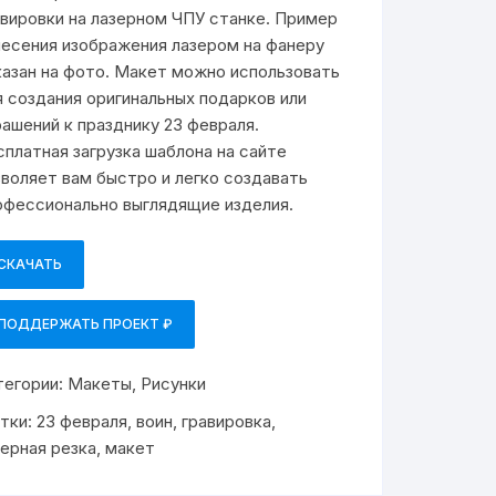
авировки на лазерном ЧПУ станке. Пример
несения изображения лазером на фанеру
казан на фото. Макет можно использовать
я создания оригинальных подарков или
рашений к празднику 23 февраля.
сплатная загрузка шаблона на сайте
зволяет вам быстро и легко создавать
офессионально выглядящие изделия.
СКАЧАТЬ
ПОДДЕРЖАТЬ ПРОЕКТ ₽
тегории:
Макеты
,
Рисунки
тки:
23 февраля
,
воин
,
гравировка
,
зерная резка
,
макет