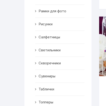
Скворечники
Рамки для фото
Кормушки
Линейки
Рисунки
Медальницы
Салфетницы
Здания
Светильники
Таблички
Скворечники
Выкройки
Сувениры
Вешалка
Таблички
Рисунки
Топперы
Чай