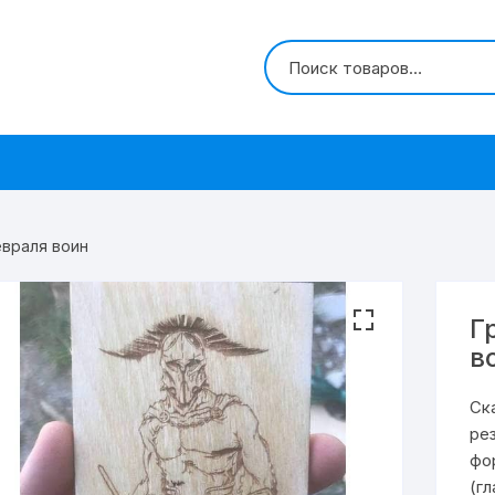
евраля воин
Г
в
Ск
ре
фо
(г