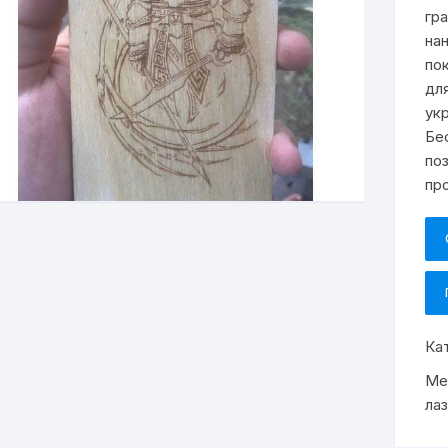
гр
на
по
дл
ук
Бе
по
пр
Ка
Ме
ла