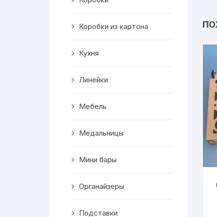
Салфетницы
ПО
Коробки из картона
Декор
Кухня
Ключницы
Транспорт
Линейки
Топперы
Мебель
Чайные домики
Медальницы
Сувениры
Мини бары
Домики для кошек
Органайзеры
Кухня
Подставки