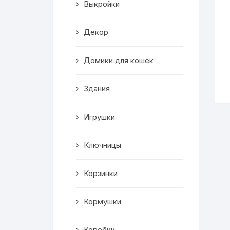
Выкройки
Корзинки
Декор
Часы
Домики для кошек
Рамки для фото
Здания
Светильники
Игрушки
Подставки
Мини бары
Ключницы
Шкатулки
Корзинки
Коробки
Кормушки
Фигуры
Коробки