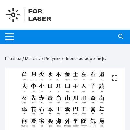
Перейти
к
содержимому
Главная
/
Макеты
/
Рисунки
/ Японские иероглифы