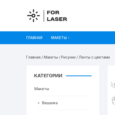
Перейти
к
содержимому
ГЛАВНАЯ
МАКЕТЫ
Рисунки
Главная
/
Макеты
/
Рисунки
/ Ленты с цветами
Украшения и декор
Игрушки
КАТЕГОРИИ
Органайзеры
Макеты
Коробки из картона
Вешалка
Мебель