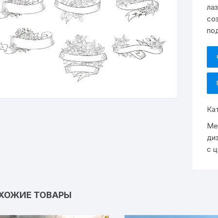
ла
со
по
Ка
Ме
ди
с 
ХОЖИЕ ТОВАРЫ