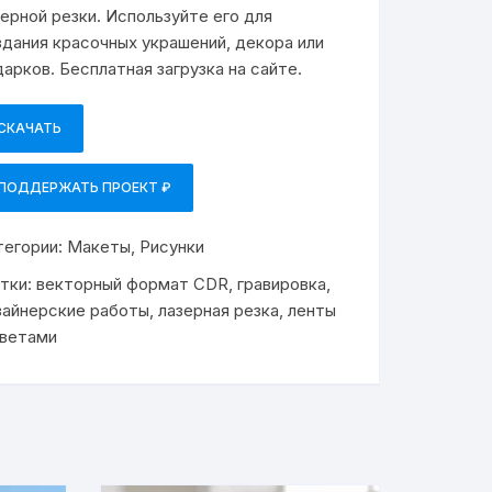
зерной резки. Используйте его для
здания красочных украшений, декора или
дарков. Бесплатная загрузка на сайте.
СКАЧАТЬ
ПОДДЕРЖАТЬ ПРОЕКТ ₽
тегории:
Макеты
,
Рисунки
тки:
векторный формат CDR
,
гравировка
,
зайнерские работы
,
лазерная резка
,
ленты
цветами