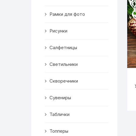
Скворечники
Рамки для фото
Кормушки
Линейки
Рисунки
Медальницы
Салфетницы
Здания
Светильники
Таблички
Скворечники
Выкройки
Сувениры
Вешалка
Таблички
Рисунки
Топперы
Чай