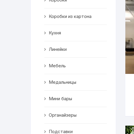
Салфетницы
Коробки из картона
Декор
Кухня
Ключницы
Транспорт
Линейки
Топперы
Мебель
Чайные домики
Медальницы
Сувениры
Мини бары
Домики для кошек
Органайзеры
Кухня
Подставки