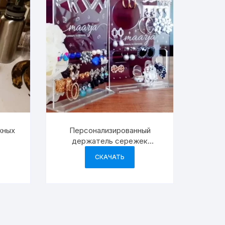
жных
Персонализированный
держатель сережек
подставка для
СКАЧАТЬ
демонстрации ювелирных
изделий