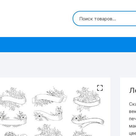
Л
Ск
ве
пе
ма
цв