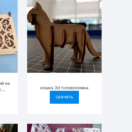
ий на
кошка 3d головоломка
с
СКАЧАТЬ