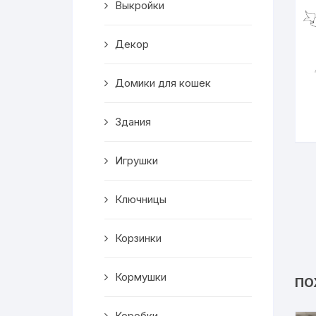
Выкройки
Корзинки
Декор
Часы
Домики для кошек
Рамки для фото
Здания
Светильники
Игрушки
Подставки
Мини бары
Ключницы
Шкатулки
Корзинки
Коробки
Кормушки
ПО
Фигуры
Коробки