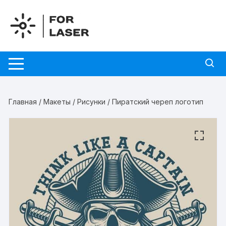
Перейти
к
содержимому
Главная
/
Макеты
/
Рисунки
/ Пиратский череп логотип