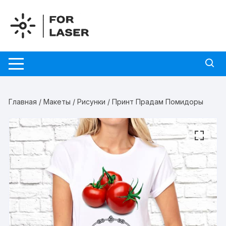
Перейти
к
содержимому
Главная
/
Макеты
/
Рисунки
/ Принт Прадам Помидоры