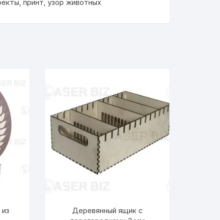
оекты
,
принт
,
узор животных
 из
Деревянный ящик с