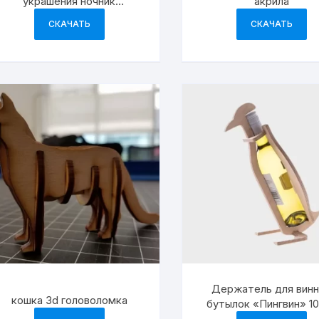
украшения ночник
акрила
праздничные украшения
СКАЧАТЬ
СКАЧАТЬ
Держатель для вин
кошка 3d головоломка
бутылок «Пингвин» 1