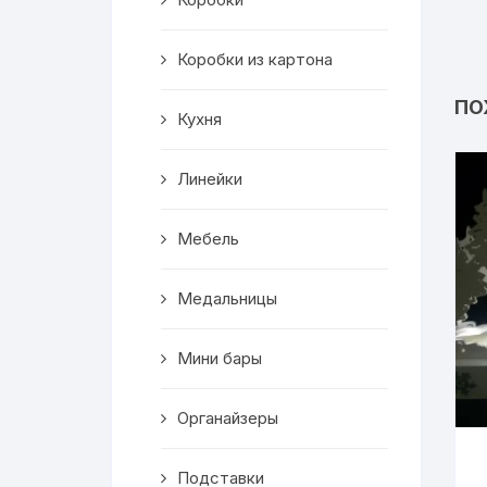
Салфетницы
Коробки из картона
Декор
ПО
Кухня
Ключницы
Транспорт
Линейки
Топперы
Мебель
Чайные домики
Медальницы
Сувениры
Мини бары
Домики для кошек
Органайзеры
Кухня
Подставки