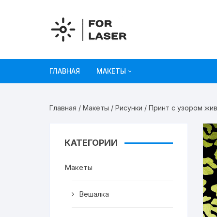
Перейти
к
содержимому
ГЛАВНАЯ
МАКЕТЫ
Рисунки
Главная
/
Макеты
/
Рисунки
/ Принт с узором жи
Украшения и декор
Игрушки
КАТЕГОРИИ
Органайзеры
Макеты
Коробки из картона
Вешалка
Мебель