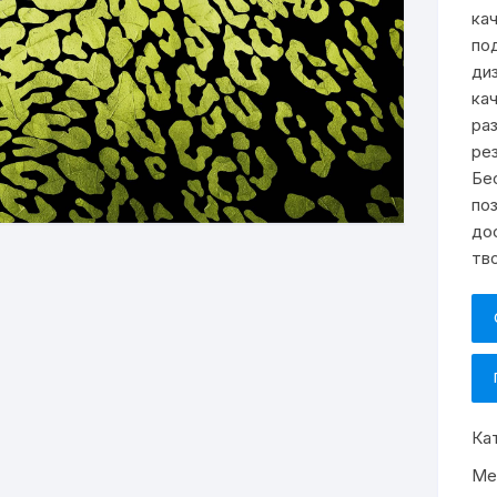
ка
по
ди
ка
ра
рез
Бе
по
до
тв
Ка
Ме