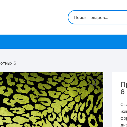
вотных 6
П
6
Ск
жи
фо
ди