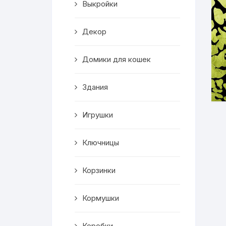
Выкройки
Корзинки
Декор
Часы
Домики для кошек
Рамки для фото
Здания
Светильники
Игрушки
Подставки
Мини бары
Ключницы
Шкатулки
Корзинки
Коробки
Кормушки
Фигуры
Коробки