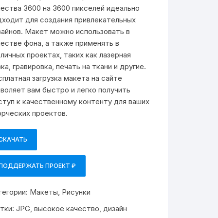
чества 3600 на 3600 пикселей идеально
дходит для создания привлекательных
зайнов. Макет можно использовать в
честве фона, а также применять в
зличных проектах, таких как лазерная
ка, гравировка, печать на ткани и другие.
сплатная загрузка макета на сайте
зволяет вам быстро и легко получить
ступ к качественному контенту для ваших
орческих проектов.
СКАЧАТЬ
ПОДДЕРЖАТЬ ПРОЕКТ ₽
тегории:
Макеты
,
Рисунки
тки:
JPG
,
высокое качество
,
дизайн