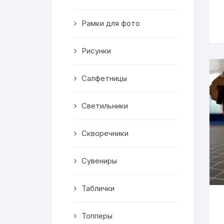
Скворечники
Рамки для фото
Кормушки
Линейки
Рисунки
Медальницы
Салфетницы
Здания
Светильники
Таблички
Скворечники
Выкройки
Сувениры
Вешалка
Таблички
Рисунки
Топперы
Чай