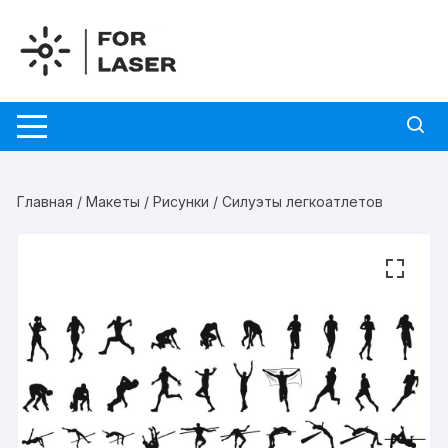
Перейти
к
содержимому
Главная
/
Макеты
/
Рисунки
/ Силуэты легкоатлетов