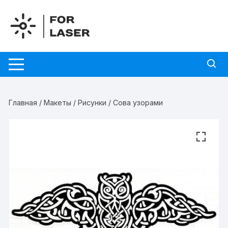
Перейти
к
содержимому
Главная
/
Макеты
/
Рисунки
/ Сова узорами