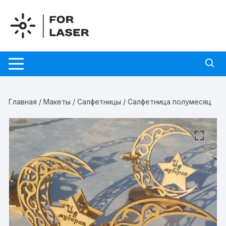
Перейти
к
содержимому
Главная
/
Макеты
/
Салфетницы
/ Салфетница полумесяц