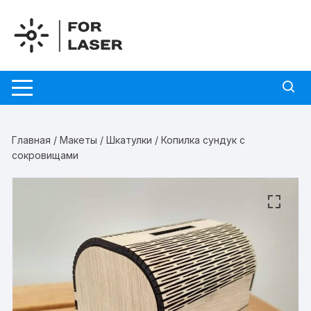
Перейти
к
содержимому
Главная
/
Макеты
/
Шкатулки
/ Копилка сундук с
сокровищами