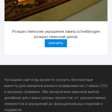
Рождественские украшения лампа schwibbogen
рождественский декор
СКАЧАТЬ
На нашем сайте вы можете скачать бесплатные
макеты для лазерной резки и гравировки на станках CO2
и диодных граверах. Мы предлагаем широкий выбор
дизайнов для самых разных проектов: от декоративных
элементов и украшений до функциональных изделий и
подарков.