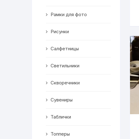
Скворечники
Рамки для фото
Кормушки
Линейки
Рисунки
Медальницы
Салфетницы
Здания
Светильники
Таблички
Скворечники
Выкройки
Сувениры
Вешалка
Таблички
Рисунки
Топперы
Чай