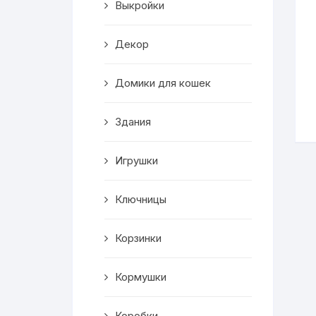
Выкройки
Корзинки
Декор
Часы
Домики для кошек
Рамки для фото
Здания
Светильники
Игрушки
Подставки
Мини бары
Ключницы
Шкатулки
Корзинки
Коробки
Кормушки
Фигуры
Коробки