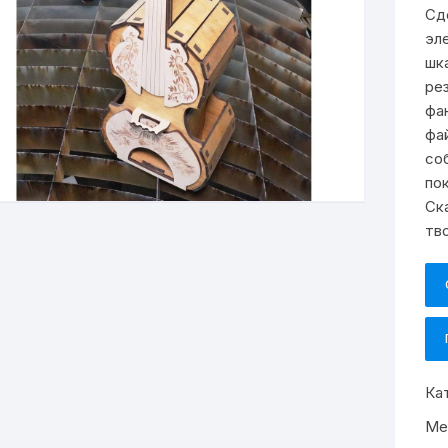
Сд
эл
шк
ре
фа
фа
со
по
Ск
тв
Ка
Ме