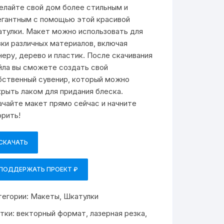
елайте свой дом более стильным и
егантным с помощью этой красивой
атулки. Макет можно использовать для
зки различных материалов, включая
неру, дерево и пластик. После скачивания
йла вы сможете создать свой
бственный сувенир, который можно
крыть лаком для придания блеска.
ачайте макет прямо сейчас и начните
орить!
СКАЧАТЬ
ПОДДЕРЖАТЬ ПРОЕКТ ₽
тегории:
Макеты
,
Шкатулки
тки:
векторный формат
,
лазерная резка
,