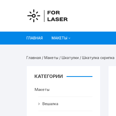
Перейти
к
содержимому
ГЛАВНАЯ
МАКЕТЫ
Рисунки
Главная
/
Макеты
/
Шкатулки
/ Шкатулка скрипка
Украшения и декор
Игрушки
КАТЕГОРИИ
Органайзеры
Макеты
Коробки из картона
Вешалка
Мебель