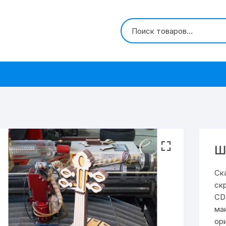
Ш
Ск
ск
CD
ма
ор