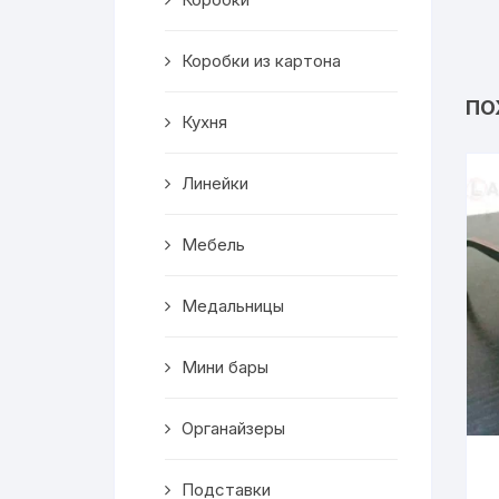
Салфетницы
Коробки из картона
Декор
ПО
Кухня
Ключницы
Транспорт
Линейки
Топперы
Мебель
Чайные домики
Медальницы
Сувениры
Мини бары
Домики для кошек
Органайзеры
Кухня
Подставки